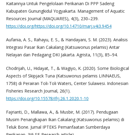
Kaitannya Untuk Pengelolaan Perikanan Di PPP Sadeng
Kabupaten Gunungkidul Yogyakarta. Management of Aquatic
Resources Journal (MAQUARES), 4(3), 230–239.
https://doi.org/https://doi.org/10.14710/marj.v4i3.9454
Aufania, A. S., Rahayu, E. S., & Handayani, S. M. (2023). Analisis
Integrasi Pasar Ikan Cakalang (Katsuwonus pelamis) Antar
Nelayan dan Pedagang DKI Jakarta. Agrista, 11(3), 85–94.
Chodrijah, U., Hidayat, T., & Wagiyo, K. (2020). Some Biological
Aspects of Skipjack Tuna (Katsuwonus pelamis LINNAEUS,
1758) di Perairan Toli-Toli Waters, Center Sulawesi. Indonesian
Fisheries Research Journal, 26(1).
https://doi.org/10.15578/ifrj.26.1.2020.1-10
Fajrianti, D., Mallawa, A., & Musbir, M. (2017). Pendugaan
Musim Penangkapan Ikan Cakalang (Katsuwonus pelamis) di
Teluk Bone. Jurnal IPTEKS Pemanfaatan Sumberdaya
Perikanan, 3(6 SE-Research article).