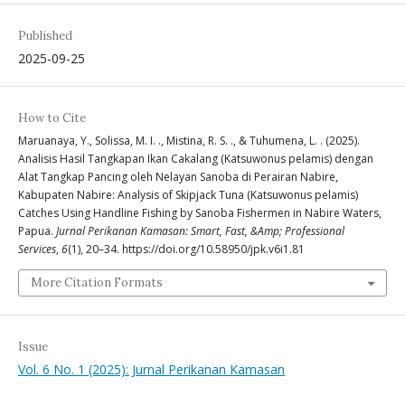
Published
2025-09-25
How to Cite
Maruanaya, Y., Solissa, M. I. ., Mistina, R. S. ., & Tuhumena, L. . (2025).
Analisis Hasil Tangkapan Ikan Cakalang (Katsuwonus pelamis) dengan
Alat Tangkap Pancing oleh Nelayan Sanoba di Perairan Nabire,
Kabupaten Nabire: Analysis of Skipjack Tuna (Katsuwonus pelamis)
Catches Using Handline Fishing by Sanoba Fishermen in Nabire Waters,
Papua.
Jurnal Perikanan Kamasan: Smart, Fast, &Amp; Professional
Services
,
6
(1), 20–34. https://doi.org/10.58950/jpk.v6i1.81
More Citation Formats
Issue
Vol. 6 No. 1 (2025): Jurnal Perikanan Kamasan