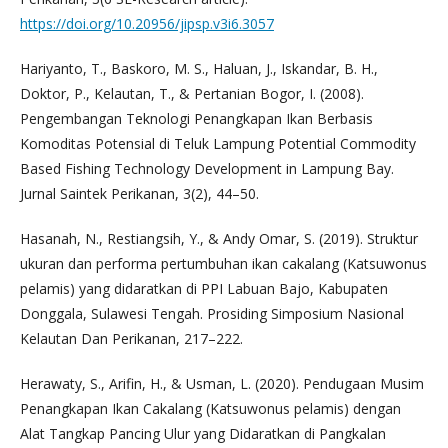
https://doi.org/10.20956/jipsp.v3i6.3057
Hariyanto, T., Baskoro, M. S., Haluan, J., Iskandar, B. H.,
Doktor, P., Kelautan, T., & Pertanian Bogor, I. (2008).
Pengembangan Teknologi Penangkapan Ikan Berbasis
Komoditas Potensial di Teluk Lampung Potential Commodity
Based Fishing Technology Development in Lampung Bay.
Jurnal Saintek Perikanan, 3(2), 44–50.
Hasanah, N., Restiangsih, Y., & Andy Omar, S. (2019). Struktur
ukuran dan performa pertumbuhan ikan cakalang (Katsuwonus
pelamis) yang didaratkan di PPI Labuan Bajo, Kabupaten
Donggala, Sulawesi Tengah. Prosiding Simposium Nasional
Kelautan Dan Perikanan, 217–222.
Herawaty, S., Arifin, H., & Usman, L. (2020). Pendugaan Musim
Penangkapan Ikan Cakalang (Katsuwonus pelamis) dengan
Alat Tangkap Pancing Ulur yang Didaratkan di Pangkalan