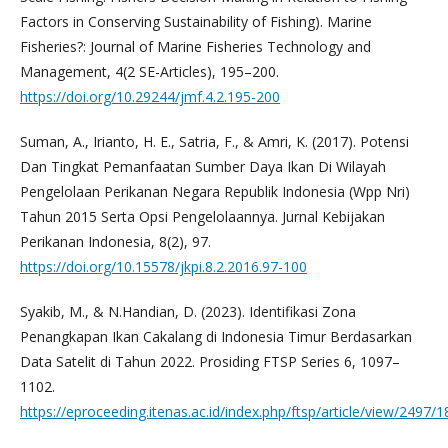
Factors in Conserving Sustainability of Fishing). Marine
Fisheries?: Journal of Marine Fisheries Technology and
Management, 4(2 SE-Articles), 195–200.
https://doi.org/10.29244/jmf.4.2.195-200
Suman, A., Irianto, H. E., Satria, F., & Amri, K. (2017). Potensi
Dan Tingkat Pemanfaatan Sumber Daya Ikan Di Wilayah
Pengelolaan Perikanan Negara Republik Indonesia (Wpp Nri)
Tahun 2015 Serta Opsi Pengelolaannya. Jurnal Kebijakan
Perikanan Indonesia, 8(2), 97.
https://doi.org/10.15578/jkpi.8.2.2016.97-100
Syakib, M., & N.Handian, D. (2023). Identifikasi Zona
Penangkapan Ikan Cakalang di Indonesia Timur Berdasarkan
Data Satelit di Tahun 2022. Prosiding FTSP Series 6, 1097–
1102.
https://eproceeding.itenas.ac.id/index.php/ftsp/article/view/2497/