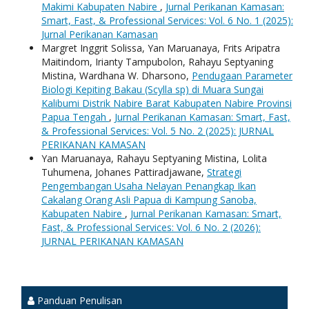
Makimi Kabupaten Nabire
,
Jurnal Perikanan Kamasan:
Smart, Fast, & Professional Services: Vol. 6 No. 1 (2025):
Jurnal Perikanan Kamasan
Margret Inggrit Solissa, Yan Maruanaya, Frits Aripatra
Maitindom, Irianty Tampubolon, Rahayu Septyaning
Mistina, Wardhana W. Dharsono,
Pendugaan Parameter
Biologi Kepiting Bakau (Scylla sp) di Muara Sungai
Kalibumi Distrik Nabire Barat Kabupaten Nabire Provinsi
Papua Tengah
,
Jurnal Perikanan Kamasan: Smart, Fast,
& Professional Services: Vol. 5 No. 2 (2025): JURNAL
PERIKANAN KAMASAN
Yan Maruanaya, Rahayu Septyaning Mistina, Lolita
Tuhumena, Johanes Pattiradjawane,
Strategi
Pengembangan Usaha Nelayan Penangkap Ikan
Cakalang Orang Asli Papua di Kampung Sanoba,
Kabupaten Nabire
,
Jurnal Perikanan Kamasan: Smart,
Fast, & Professional Services: Vol. 6 No. 2 (2026):
JURNAL PERIKANAN KAMASAN
Panduan Penulisan