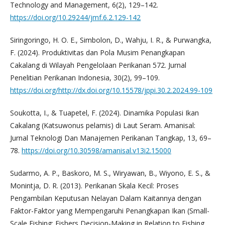
Technology and Management, 6(2), 129–142.
https://doi.org/10.29244/jmf.6.2.129-142
Siringoringo, H. O. E., Simbolon, D., Wahju, I. R., & Purwangka,
F. (2024). Produktivitas dan Pola Musim Penangkapan
Cakalang di Wilayah Pengelolaan Perikanan 572. Jurnal
Penelitian Perikanan Indonesia, 30(2), 99–109.
https://doi.org/http://dx.doi.org/10.15578/jppi.30.2.2024.99-109
Soukotta, I., & Tuapetel, F. (2024). Dinamika Populasi Ikan
Cakalang (Katsuwonus pelamis) di Laut Seram. Amanisal:
Jurnal Teknologi Dan Manajemen Perikanan Tangkap, 13, 69–
78.
https://doi.org/10.30598/amanisal.v13i2.15000
Sudarmo, A. P., Baskoro, M. S., Wiryawan, B., Wiyono, E. S., &
Monintja, D. R. (2013). Perikanan Skala Kecil: Proses
Pengambilan Keputusan Nelayan Dalam Kaitannya dengan
Faktor-Faktor yang Mempengaruhi Penangkapan Ikan (Small-
Scale Fishing: Fishers Decision-Making in Relation to Fishing