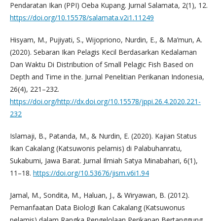
Pendaratan Ikan (PPI) Oeba Kupang. Jurnal Salamata, 2(1), 12.
https://doi.org/10.15578/salamata.v2i1.11249
Hisyam, M., Pujiyati, S., Wijopriono, Nurdin, E., & Ma’mun, A.
(2020). Sebaran Ikan Pelagis Kecil Berdasarkan Kedalaman
Dan Waktu Di Distribution of Small Pelagic Fish Based on
Depth and Time in the. Jurnal Penelitian Perikanan Indonesia,
26(4), 221–232.
https://doi.org/http://dx.doi.org/10.15578/jppi.26.4.2020.221-
232
Islamaji, B., Patanda, M., & Nurdin, E. (2020). Kajian Status
Ikan Cakalang (Katsuwonis pelamis) di Palabuhanratu,
Sukabumi, Jawa Barat. Jurnal Ilmiah Satya Minabahari, 6(1),
11–18.
https://doi.org/10.53676/jism.v6i1.94
Jamal, M., Sondita, M., Haluan, J., & Wiryawan, B. (2012).
Pemanfaatan Data Biologi Ikan Cakalang (Katsuwonus
pelamis) dalam Rangka Pengelolaan Perikanan Bertanggung