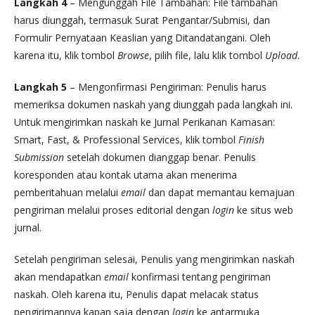
Langkah 4
– Mengunggah File Tambahan: File tambahan
harus diunggah, termasuk Surat Pengantar/Submisi, dan
Formulir Pernyataan Keaslian yang Ditandatangani. Oleh
karena itu, klik tombol
Browse
, pilih file, lalu klik tombol
Upload
.
Langkah 5
– Mengonfirmasi Pengiriman: Penulis harus
memeriksa dokumen naskah yang diunggah pada langkah ini.
Untuk mengirimkan naskah ke Jurnal Perikanan Kamasan:
Smart, Fast, & Professional Services, klik tombol
Finish
Submission
setelah dokumen dianggap benar. Penulis
koresponden atau kontak utama akan menerima
pemberitahuan melalui
email
dan dapat memantau kemajuan
pengiriman melalui proses editorial dengan
login
ke situs web
jurnal.
Setelah pengiriman selesai, Penulis yang mengirimkan naskah
akan mendapatkan
email
konfirmasi tentang pengiriman
naskah. Oleh karena itu, Penulis dapat melacak status
pengirimannya kapan saja dengan
login
ke antarmuka