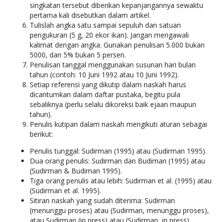
singkatan tersebut diberikan kepanjangannya sewaktu
pertama kali disebutkan dalam artikel.
Tulislah angka satu sampai sepuluh dan satuan
pengukuran (5 g, 20 ekor ikan). Jangan mengawali
kalimat dengan angka. Gunakan penulisan 5.000 bukan
5000, dan 5% bukan 5 persen.
Penulisan tanggal menggunakan susunan hari bulan
tahun (contoh: 10 Juni 1992 atau 10 Juni 1992).
Setiap referensi yang dikutip dalam naskah harus
dicantumkan dalam daftar pustaka, begitu pula
sebaliknya (perlu selalu dikoreksi baik ejaan maupun
tahun).
Penulis kutipan dalam naskah mengikuti aturan sebagai
berikut:
Penulis tunggal: Sudirman (1995) atau (Sudirman 1995).
Dua orang penulis: Sudirman dan Budiman (1995) atau
(Sudirman & Budiman 1995).
Tiga orang penulis atau lebih: Sudirman et al. (1995) atau
(Sudirman et al. 1995).
Sitiran naskah yang sudah diterima: Sudirman
(menunggu proses) atau (Sudirman, menunggu proses),
atau Sudirman (in press) atau (Sudirman, in press).