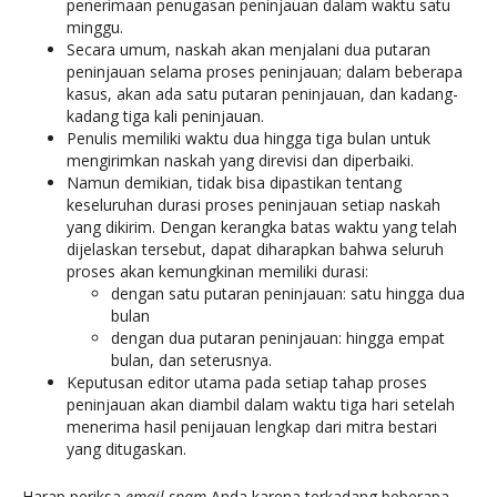
penerimaan penugasan peninjauan dalam waktu satu
minggu.
Secara umum, naskah akan menjalani dua putaran
peninjauan selama proses peninjauan; dalam beberapa
kasus, akan ada satu putaran peninjauan, dan kadang-
kadang tiga kali peninjauan.
Penulis memiliki waktu dua hingga tiga bulan untuk
mengirimkan naskah yang direvisi dan diperbaiki.
Namun demikian, tidak bisa dipastikan tentang
keseluruhan durasi proses peninjauan setiap naskah
yang dikirim. Dengan kerangka batas waktu yang telah
dijelaskan tersebut, dapat diharapkan bahwa seluruh
proses akan kemungkinan memiliki durasi:
dengan satu putaran peninjauan: satu hingga dua
bulan
dengan dua putaran peninjauan: hingga empat
bulan, dan seterusnya.
Keputusan editor utama pada setiap tahap proses
peninjauan akan diambil dalam waktu tiga hari setelah
menerima hasil penijauan lengkap dari mitra bestari
yang ditugaskan.
Harap periksa
email
spam
Anda karena terkadang beberapa